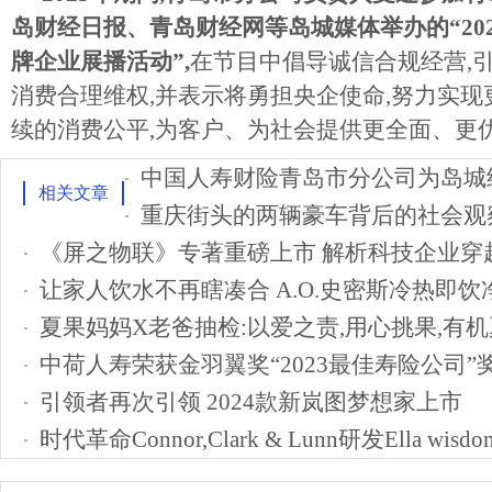
岛财经日报、青岛财经网等岛城媒体举办的“20
牌企业展播活动”,
在节目中倡导诚信合规经营,
消费合理维权,并表示将勇担央企使命,努力实现
续的消费公平,为客户、为社会提供更全面、更
相关文章
重庆街头的两辆豪车背后的社会观
《屏之物联》专著重磅上市 解析科技企业穿越
夏果妈妈X老爸抽检:以爱之责,用心挑果,有
中荷人寿荣获金羽翼奖“2023最佳寿险公司”
引领者再次引领 2024款新岚图梦想家上市
时代革命Connor,Clark & Lunn研发Ella wi